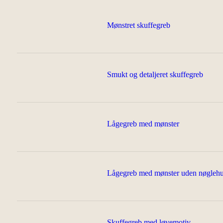
Sort b
Mønstret skuffegreb
Sort b
Sort b
Sort 
Smukt og detaljeret skuffegreb
Sort 
Lågegreb med mønster
Lågegreb med mønster uden nøglehu
Skuffegreb med løvemotiv