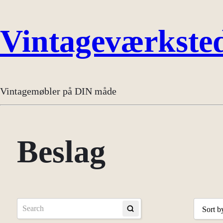
Vintageværkste
Vintagemøbler på DIN måde
Beslag
Sort b